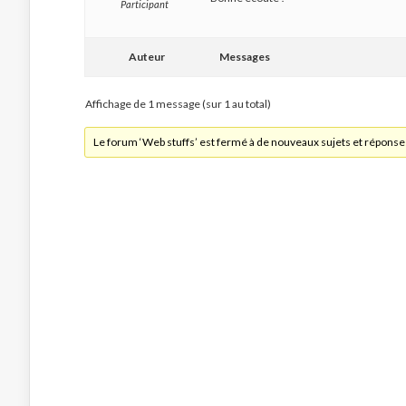
Participant
Auteur
Messages
Affichage de 1 message (sur 1 au total)
Le forum ‘Web stuffs’ est fermé à de nouveaux sujets et réponse