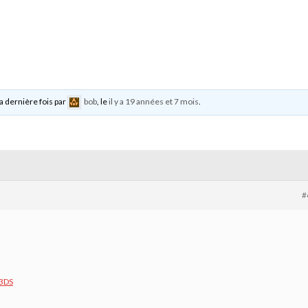
la dernière fois par
bob
, le
il y a 19 années et 7 mois
.
#
3DS