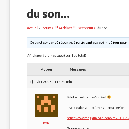
du son…
Accueil
›
Forums
›
** Archives **
›
Web stuffs
›
du son…
Ce sujet contient 0 réponse, 1 participant et a été mis à jour pour 
Affichage de 1 message (sur 1 au total)
Auteur
Messages
1 janvier 2007 à 11 h 20 min
Salut et re-Bonne Année !
Live de alchymi, ptit gars de ma région :
http://www.megaupload.com/?d=KGCZJ
bob
Bonne écoute !