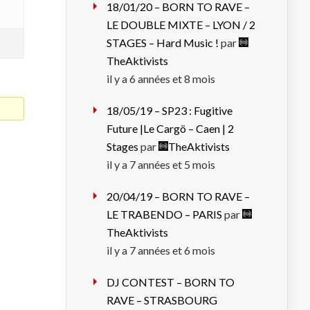
18/01/20 – BORN TO RAVE –
LE DOUBLE MIXTE – LYON / 2
STAGES – Hard Music !
par
TheAktivists
il y a 6 années et 8 mois
18/05/19 – SP23 : Fugitive
Future |Le Cargö – Caen | 2
Stages
par
TheAktivists
il y a 7 années et 5 mois
20/04/19 – BORN TO RAVE –
LE TRABENDO – PARIS
par
TheAktivists
il y a 7 années et 6 mois
DJ CONTEST – BORN TO
RAVE – STRASBOURG