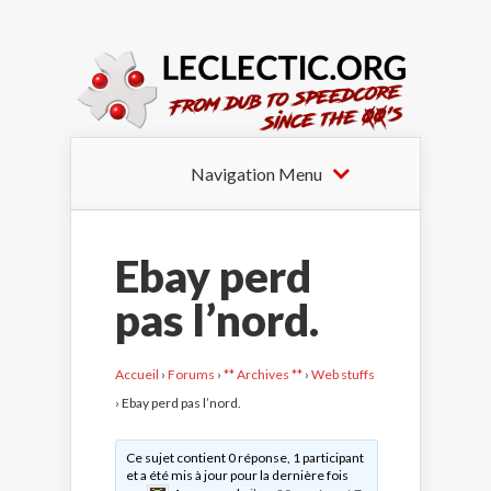
Navigation Menu
Ebay perd
pas l’nord.
Accueil
›
Forums
›
** Archives **
›
Web stuffs
›
Ebay perd pas l’nord.
Ce sujet contient 0 réponse, 1 participant
et a été mis à jour pour la dernière fois