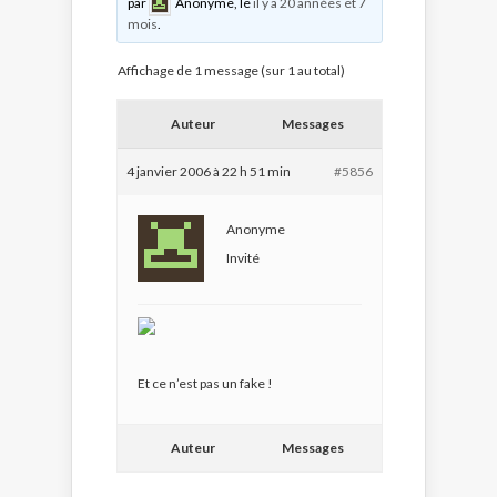
par
Anonyme
, le
il y a 20 années et 7
mois
.
Affichage de 1 message (sur 1 au total)
Auteur
Messages
4 janvier 2006 à 22 h 51 min
#5856
Anonyme
Invité
Et ce n’est pas un fake !
Auteur
Messages