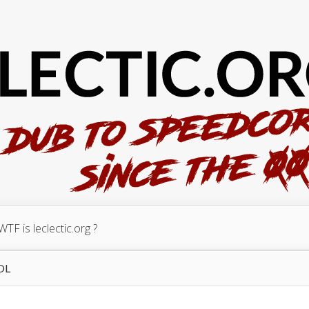
WTF is leclectic.org ?
OL