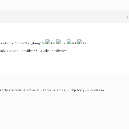
#
la zik?
:lol:” title=”Laughing” />