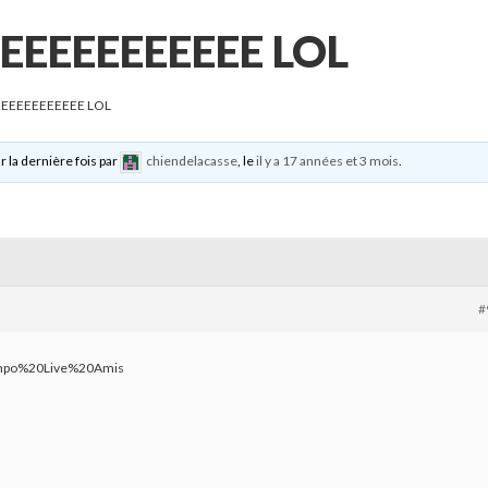
EEEEEEEEEEE LOL
EEEEEEEEEEE LOL
r la dernière fois par
chiendelacasse
, le
il y a 17 années et 3 mois
.
#
Compo%20Live%20Amis