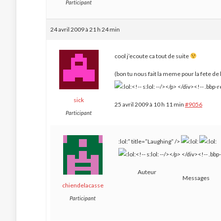
Participant
24 avril 2009 à 21 h 24 min
cool j’ecoute ca tout de suite
(bon tu nous fait la meme pour la fete de 
sick
25 avril 2009 à 10 h 11 min
#9056
Participant
:lol:” title=”Laughing” />
Auteur
Messages
chiendelacasse
Participant