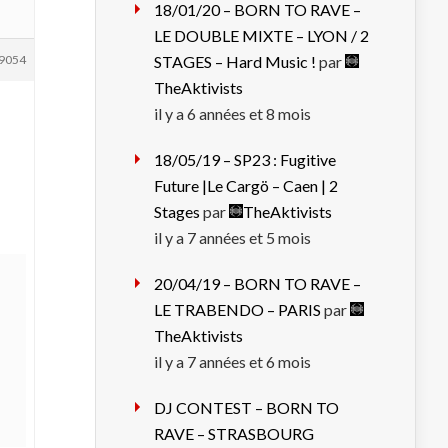
18/01/20 – BORN TO RAVE –
LE DOUBLE MIXTE – LYON / 2
9054
STAGES – Hard Music !
par
TheAktivists
il y a 6 années et 8 mois
18/05/19 – SP23 : Fugitive
Future |Le Cargö – Caen | 2
Stages
par
TheAktivists
il y a 7 années et 5 mois
20/04/19 – BORN TO RAVE –
LE TRABENDO – PARIS
par
TheAktivists
il y a 7 années et 6 mois
DJ CONTEST – BORN TO
RAVE – STRASBOURG