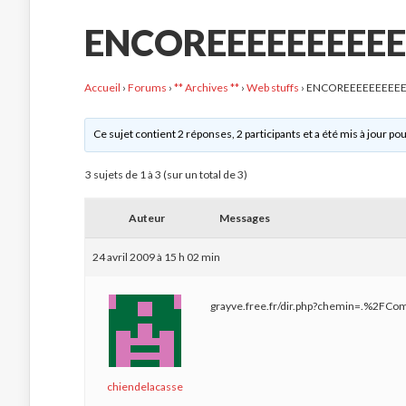
ENCOREEEEEEEEEE
Accueil
›
Forums
›
** Archives **
›
Web stuffs
›
ENCOREEEEEEEEEE
Ce sujet contient 2 réponses, 2 participants et a été mis à jour pou
3 sujets de 1 à 3 (sur un total de 3)
Auteur
Messages
24 avril 2009 à 15 h 02 min
grayve.free.fr/dir.php?chemin=.%2F
chiendelacasse