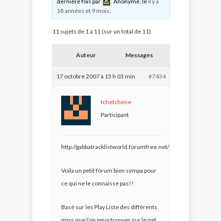
dernière fois par
Anonyme
, le
il y a
18 années et 9 mois
.
11 sujets de 1 à 11 (sur un total de 11)
Auteur
Messages
17 octobre 2007 à 15 h 03 min
#7434
tchetchene
Participant
http://gabbatracklistworld.forumfree.net/
Voila un petit forum bien sympa pour
ce qui ne le connaisse pas!!
Basé sur les Play Liste des différents
mixs que l’on peux trouver sur le net