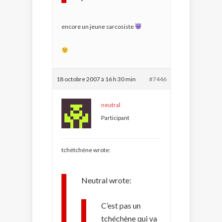
encore un jeune sarcosiste
18 octobre 2007 à 16 h 30 min
#7446
neutral
Participant
tchétchéne wrote:
Neutral wrote:
C’est pas un
tchéchène qui va