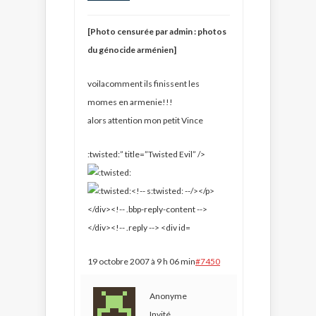
[Photo censurée par admin : photos
du génocide arménien]
voilacomment ils finissent les
momes en armenie!!!
alors attention mon petit Vince
:twisted:” title=”Twisted Evil” />
19 octobre 2007 à 9 h 06 min
#7450
Anonyme
Invité