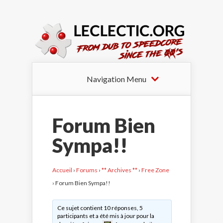
Navigation Menu
Forum Bien
Sympa!!
Accueil
›
Forums
›
** Archives **
›
Free Zone
›
Forum Bien Sympa!!
Ce sujet contient 10 réponses, 5
participants et a été mis à jour pour la