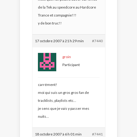
de la Tek au speedcore au Hardcore
Trance et compagnie!!!
y de bon truc!!
17 octobre 2007 à 21 h 29 min
#7440
groin
Participant
carrément!
moi qui suis un gros gros fan de
tracklists, playlists etc…
je sens que je vais y passer mes
nuits…
18 octobre 2007 à 6 h 01 min
#7441