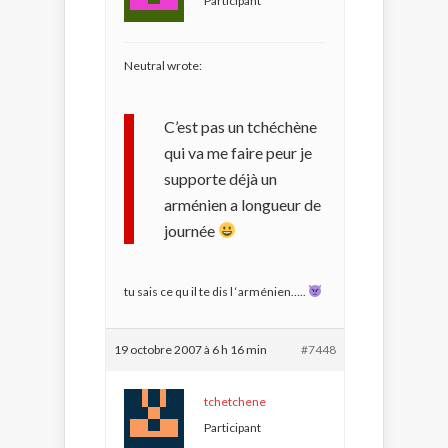
Participant
Neutral wrote:
C’est pas un tchéchène
qui va me faire peur je
supporte déjà un
arménien a longueur de
journée
tu sais ce qu il te dis l ‘arménien…..
19 octobre 2007 à 6 h 16 min
#7448
tchetchene
Participant