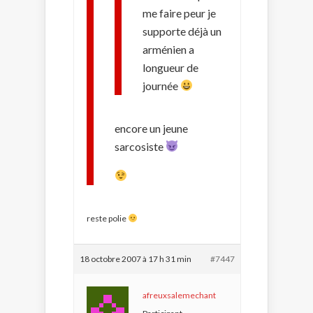
me faire peur je
supporte déjà un
arménien a
longueur de
journée
encore un jeune
sarcosiste
reste polie
18 octobre 2007 à 17 h 31 min
#7447
afreuxsalemechant