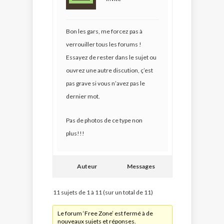
Bon les gars, me forcez pas à
verrouiller tous les forums !
Essayez de rester dans le sujet ou
ouvrez une autre discution, ç’est
pas grave si vous n’avez pas le
dernier mot.
Pas de photos de ce type non
plus!!!
Auteur
Messages
11 sujets de 1 à 11 (sur un total de 11)
Le forum ‘Free Zone’ est fermé à de
nouveaux sujets et réponses.