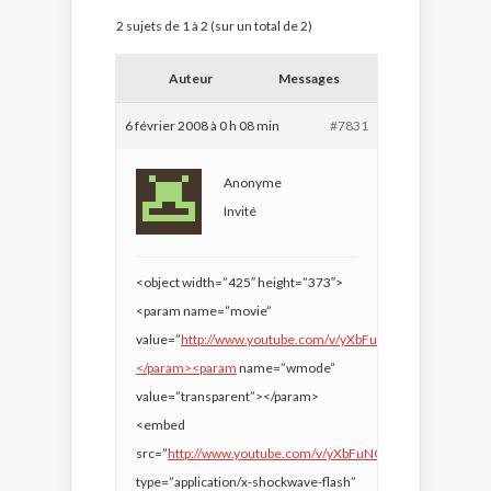
2 sujets de 1 à 2 (sur un total de 2)
Auteur
Messages
6 février 2008 à 0 h 08 min
#7831
Anonyme
Invité
<object width=”425″ height=”373″>
<param name=”movie”
value=”
http://www.youtube.com/v/yXbFuNQwTbs&rel=1&b
</param><param
name=”wmode”
value=”transparent”></param>
<embed
src=”
http://www.youtube.com/v/yXbFuNQwTbs&rel=1&bo
type=”application/x-shockwave-flash”