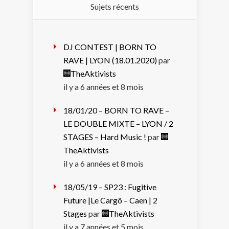
Sujets récents
DJ CONTEST | BORN TO
RAVE | LYON (18.01.2020)
par
TheAktivists
il y a 6 années et 8 mois
18/01/20 – BORN TO RAVE –
LE DOUBLE MIXTE – LYON / 2
STAGES – Hard Music !
par
TheAktivists
il y a 6 années et 8 mois
18/05/19 – SP23 : Fugitive
Future |Le Cargö – Caen | 2
Stages
par
TheAktivists
il y a 7 années et 5 mois