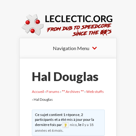
Navigation Menu
Hal Douglas
Accueil
›
Forums
›
** Archives **
›
Web stuffs
›
Hal Douglas
Ce sujet contient 1 réponse, 2
participants et a été mis à jour pour la
dernière fois par
nico
, le
il y a 18
années et 6 mois
.