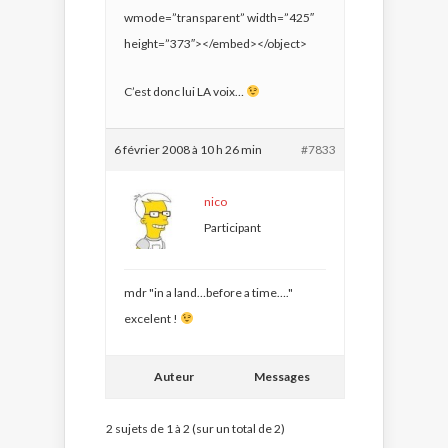
wmode=”transparent” width=”425″
height=”373″></embed></object>
C’est donc lui LA voix…
6 février 2008 à 10 h 26 min
#7833
nico
Participant
mdr "in a land…before a time…."
excelent !
Auteur
Messages
2 sujets de 1 à 2 (sur un total de 2)