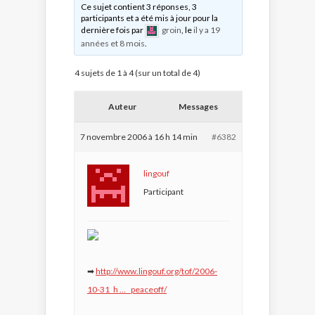
Ce sujet contient 3 réponses, 3
participants et a été mis à jour pour la
dernière fois par
groin
, le
il y a 19
années et 8 mois
.
4 sujets de 1 à 4 (sur un total de 4)
Auteur
Messages
7 novembre 2006 à 16 h 14 min
#6382
lingouf
Participant
➡
http://www.lingouf.org/tof/2006-
10-31_h … _peaceoff/