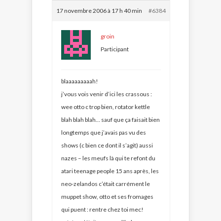
17 novembre 2006 à 17 h 40 min
#6384
groin
Participant
blaaaaaaaaah!
j’vous vois venir d’ici les crassous :
wee otto c trop bien, rotator kettle
blah blah blah… sauf que ça faisait bien
longtemps que j’avais pas vu des
shows (c bien ce dont il s’agit) aussi
nazes – les meufs là qui te refont du
atari teenage people 15 ans après, les
neo-zelandos c’était carrément le
muppet show, otto et ses fromages
qui puent : rentre chez toi mec!