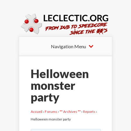
Navigation Menu
Helloween
monster
party
Accueil
›
Forums
›
** Archives **
›
Reports
›
Helloween monster party