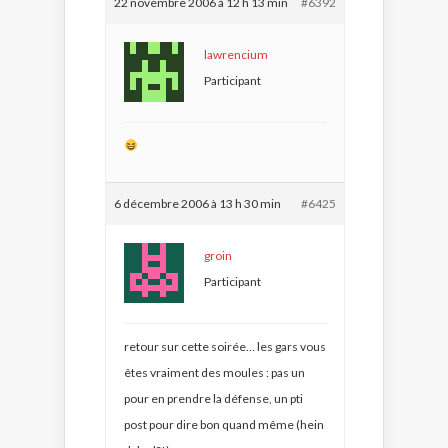
22 novembre 2006 à 12 h 13 min
#6392
lawrencium
Participant
6 décembre 2006 à 13 h 30 min
#6425
groin
Participant
retour sur cette soirée… les gars vous
êtes vraiment des moules : pas un
pour en prendre la défense, un pti
post pour dire bon quand même (hein