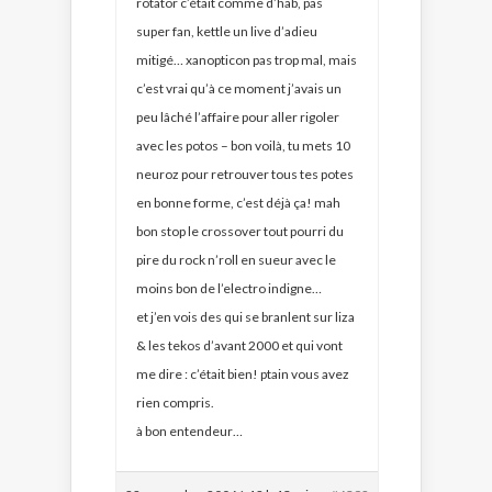
rotator c’était comme d’hab, pas
super fan, kettle un live d’adieu
mitigé… xanopticon pas trop mal, mais
c’est vrai qu’à ce moment j’avais un
peu lâché l’affaire pour aller rigoler
avec les potos – bon voilà, tu mets 10
neuroz pour retrouver tous tes potes
en bonne forme, c’est déjà ça! mah
bon stop le crossover tout pourri du
pire du rock n’roll en sueur avec le
moins bon de l’electro indigne…
et j’en vois des qui se branlent sur liza
& les tekos d’avant 2000 et qui vont
me dire : c’était bien! ptain vous avez
rien compris.
à bon entendeur…