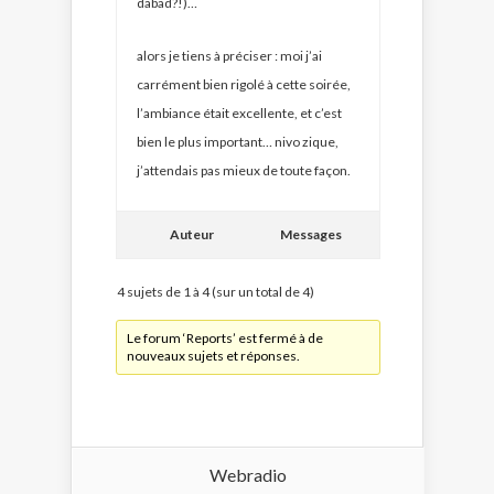
dabad?!)…
alors je tiens à préciser : moi j’ai
carrément bien rigolé à cette soirée,
l’ambiance était excellente, et c’est
bien le plus important… nivo zique,
j’attendais pas mieux de toute façon.
Auteur
Messages
4 sujets de 1 à 4 (sur un total de 4)
Le forum ‘Reports’ est fermé à de
nouveaux sujets et réponses.
Webradio