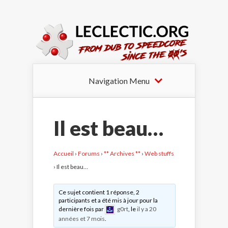
Navigation Menu
Il est beau…
Accueil
›
Forums
›
** Archives **
›
Web stuffs
›
Il est beau…
Ce sujet contient 1 réponse, 2
participants et a été mis à jour pour la
dernière fois par
g0rt
, le
il y a 20
années et 7 mois
.