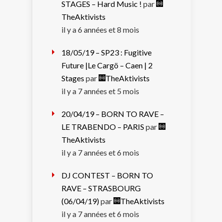
STAGES – Hard Music !
par
TheAktivists
il y a 6 années et 8 mois
18/05/19 – SP23 : Fugitive
Future |Le Cargö – Caen | 2
Stages
par
TheAktivists
il y a 7 années et 5 mois
20/04/19 – BORN TO RAVE –
LE TRABENDO – PARIS
par
TheAktivists
il y a 7 années et 6 mois
DJ CONTEST – BORN TO
RAVE – STRASBOURG
(06/04/19)
par
TheAktivists
il y a 7 années et 6 mois