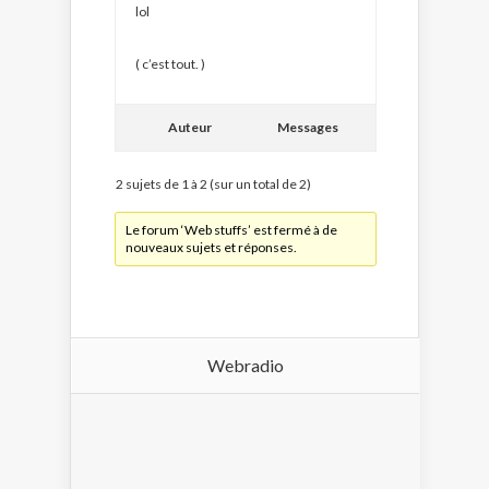
lol
( c’est tout. )
Auteur
Messages
2 sujets de 1 à 2 (sur un total de 2)
Le forum ‘Web stuffs’ est fermé à de
nouveaux sujets et réponses.
Webradio