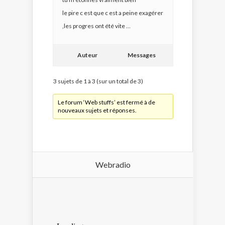
le pire c est que c est a peine exagérer
,les progres ont été vite …
Auteur
Messages
3 sujets de 1 à 3 (sur un total de 3)
Le forum ‘Web stuffs’ est fermé à de
nouveaux sujets et réponses.
Webradio