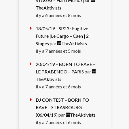
STAGES – Hard Music !
par
TheAktivists
il y a 6 années et 8 mois
18/05/19 – SP23 : Fugitive
Future |Le Cargö – Caen | 2
Stages
par
TheAktivists
il y a 7 années et 5 mois
20/04/19 – BORN TO RAVE –
LE TRABENDO – PARIS
par
TheAktivists
il y a 7 années et 6 mois
DJ CONTEST – BORN TO
RAVE – STRASBOURG
(06/04/19)
par
TheAktivists
il y a 7 années et 6 mois