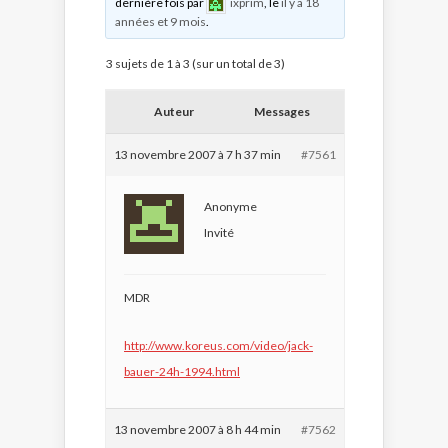
dernière fois par
ixprim
, le
il y a 18
années et 9 mois
.
3 sujets de 1 à 3 (sur un total de 3)
Auteur
Messages
13 novembre 2007 à 7 h 37 min
#7561
Anonyme
Invité
MDR
http://www.koreus.com/video/jack-
bauer-24h-1994.html
13 novembre 2007 à 8 h 44 min
#7562