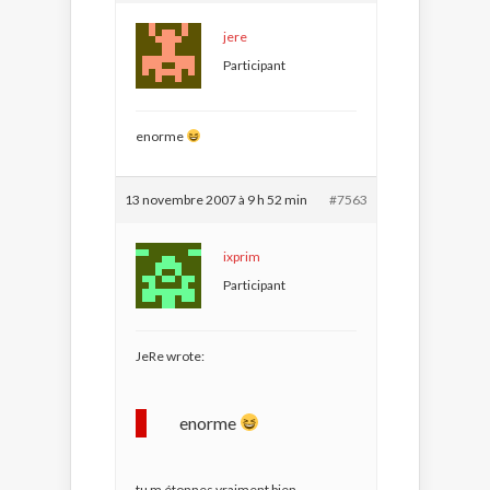
jere
Participant
enorme
13 novembre 2007 à 9 h 52 min
#7563
ixprim
Participant
JeRe wrote:
enorme
tu m étonnes vraiment bien