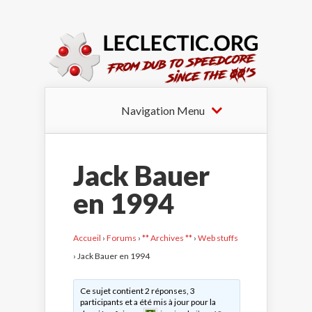
Navigation Menu
Jack Bauer
en 1994
Accueil
›
Forums
›
** Archives **
›
Web stuffs
›
Jack Bauer en 1994
Ce sujet contient 2 réponses, 3
participants et a été mis à jour pour la