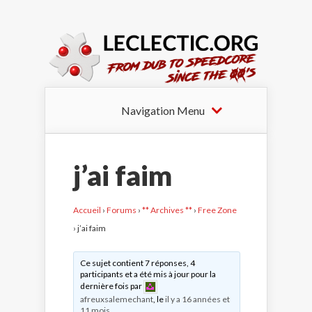
Navigation Menu
j’ai faim
Accueil
›
Forums
›
** Archives **
›
Free Zone
›
j’ai faim
Ce sujet contient 7 réponses, 4
participants et a été mis à jour pour la
dernière fois par
afreuxsalemechant
, le
il y a 16 années et
11 mois
.