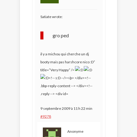
Satiate wrote:
gro ped
il y a michou qui cherche un dj
booty mais pas harshcore nico
:D”
title=”Very Happy” />
9 septembre 2009 à 11 h 22 min
#9278
Anonyme