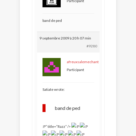
Participant
band de ped
9 septembre 2009 à 20 h 07 min
#9280
afreuxsalemechant
Participant
Satiate wrote:
band de ped
:P” title=”Razz” />