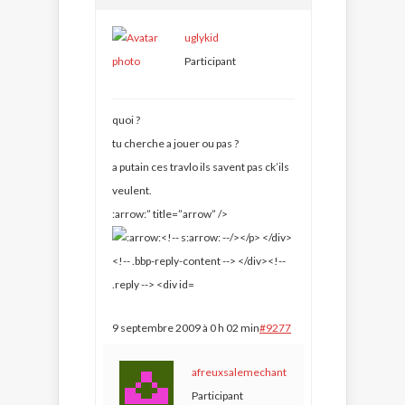
uglykid
Participant
quoi ?
tu cherche a jouer ou pas ?
a putain ces travlo ils savent pas ck’ils
veulent.
:arrow:” title=”arrow” />
9 septembre 2009 à 0 h 02 min
#9277
afreuxsalemechant
Participant