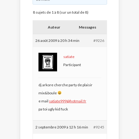
8 sujets de 1 à 8 (sur un total de 8)
Auteur
Messages
26 août 2009 à 20 h 34 min
#9226
satiate
Participant
dj arkore cherche party de plaisir
mix&boule
e mail
satiate999@hotmail.fr
pa toi ugly kid fuck
2 septembre 2009 à 12 h 16 min
#9245