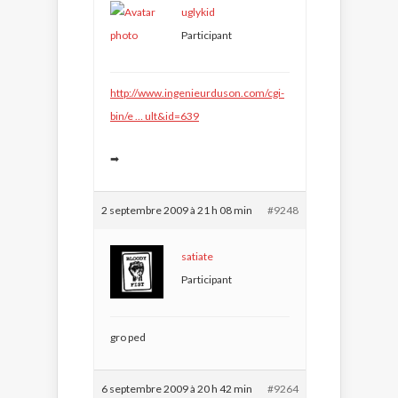
uglykid
Participant
http://www.ingenieurduson.com/cgi-
bin/e … ult&id=639
➡
2 septembre 2009 à 21 h 08 min
#9248
satiate
Participant
gro ped
6 septembre 2009 à 20 h 42 min
#9264