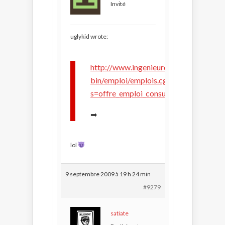
Invité
uglykid wrote:
http://www.ingenieurduson.com/cgi-
bin/emploi/emplois.cgi?
s=offre_emploi_consult&id=639
➡
lol
9 septembre 2009 à 19 h 24 min
#9279
satiate