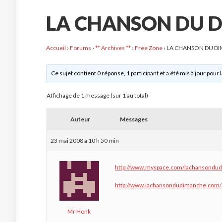
LA CHANSON DU 
Accueil
›
Forums
›
** Archives **
›
Free Zone
›
LA CHANSON DU D
Ce sujet contient 0 réponse, 1 participant et a été mis à jour pour 
Affichage de 1 message (sur 1 au total)
Auteur
Messages
23 mai 2008 à 10 h 50 min
http://www.myspace.com/lachansondu
http://www.lachansondudimanche.com/
Mr Honk