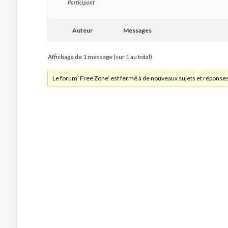
Participant
Auteur
Messages
Affichage de 1 message (sur 1 au total)
Le forum ‘Free Zone’ est fermé à de nouveaux sujets et réponses