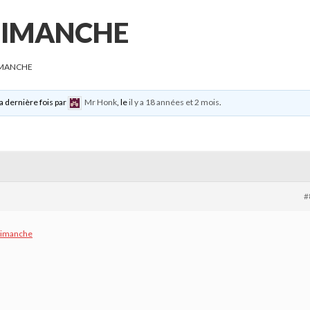
DIMANCHE
IMANCHE
la dernière fois par
Mr Honk
, le
il y a 18 années et 2 mois
.
#
dimanche