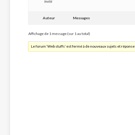
Invité
Auteur
Messages
Affichage de 1 message (sur 1 au total)
Le forum ‘Web stuffs’ est fermé à de nouveaux sujets et réponse