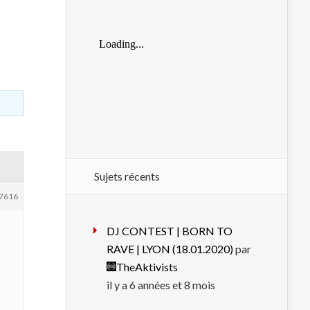
Sujets récents
7616
DJ CONTEST | BORN TO
RAVE | LYON (18.01.2020)
par
TheAktivists
”
il y a 6 années et 8 mois