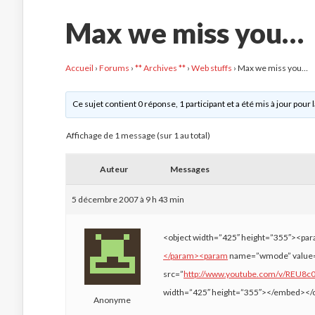
Max we miss you…
Accueil
›
Forums
›
** Archives **
›
Web stuffs
›
Max we miss you…
Ce sujet contient 0 réponse, 1 participant et a été mis à jour pour 
Affichage de 1 message (sur 1 au total)
Auteur
Messages
5 décembre 2007 à 9 h 43 min
<object width=”425″ height=”355″><pa
</param><param
name=”wmode” value=
src=”
http://www.youtube.com/v/REU8
width=”425″ height=”355″></embed></o
Anonyme