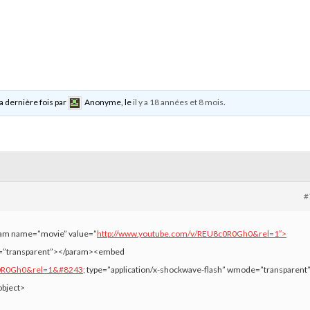
la dernière fois par
Anonyme
, le
il y a 18 années et 8 mois
.
#
ram name=”movie” value=”
http://www.youtube.com/v/REU8c0R0Gh0&rel=1″>
”transparent”></param><embed
c0R0Gh0&rel=1&#8243
; type=”application/x-shockwave-flash” wmode=”transparent
bject>