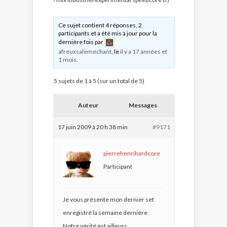
Ce sujet contient 4 réponses, 2
participants et a été mis à jour pour la
dernière fois par
afreuxsalemechant
, le
il y a 17 années et
1 mois
.
5 sujets de 1 à 5 (sur un total de 5)
Auteur
Messages
17 juin 2009 à 20 h 38 min
#9171
pierrehenrihardcore
Participant
Je vous présente mon dernier set
enregistré la semaine dernière
Notre vérité est ailleurs…