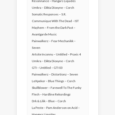
Resonnance – Hangars Liquides
Umkra – Dikta Dioxyne – Corch
Somatic Responses – S.R.
Communique With The Dead – IST
Mayhem – From the Dark Past –
Avantgarde Music
Painwalkerz – Fear Mechanikk –
Seven
Artsite Inconnu – Untitled – Praxis 4
Umkra – Dikta Dioxyne – Corch
GTI – Untitled – GTI 03
Painwalkerz – Distortionz – Seven
LeXpekor – Blue Things – Corch
Skullblower – Farewell To The Funky
Flesh – Hardline Rekordingz
Drk & Lilik – Blue – Corch
La Peste – Pam Anderson on Acid –
Hangars Liquides