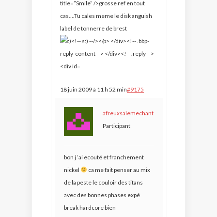
title=”Smile” />
grosse ref en tout
cas….Tu cales meme le disk anguish
label de tonnerre de brest
18 juin 2009 à 11 h 52 min
#9175
afreuxsalemechant
Participant
bon j ‘ai ecouté et franchement
nickel
ca me fait penser au mix
de la peste le couloir des titans
avec des bonnes phases expé
break hardcore bien