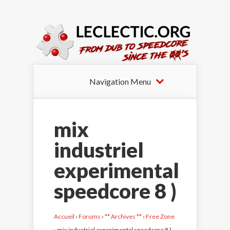
Navigation Menu
mix
industriel
experimental
speedcore 8 )
Accueil
›
Forums
›
** Archives **
›
Free Zone
›
mix industriel experimental speedcore 8 )