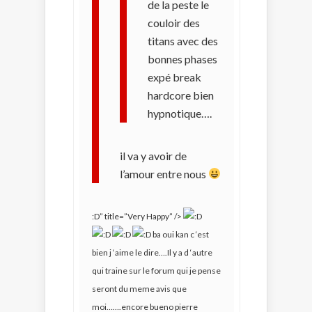
de la peste le
couloir des
titans avec des
bonnes phases
expé break
hardcore bien
hypnotique….
il va y avoir de
l’amour entre nous
:D” title=”Very Happy” />
ba oui kan c ‘est
bien j ‘aime le dire….Il y a d ‘autre
qui traine sur le forum qui je pense
seront du meme avis que
moi…….encore bueno pierre