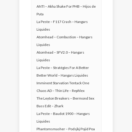
ANTI – Akha Shake For PHB – Hijos de
Puta
La Peste – F117 Crash – Hangars
Liquides
Atomhead – Combustion – Hangars
Liquides
Atomhead – SFV2.0 – Hangars
Liquides
La Peste – Stratégies For A Better
Better World – Hangars Liquides
Imminent Starvation Tentack One
Chaos AD – Thin Life – Rephlex
The Leyton Breakers – Bermond Sex
Bass Edit – Zhark
La Peste – Baudot 1900 – Hangars
Liquides
Phantomsmasher – Podsjkj Pojid Poa