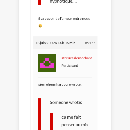
hypnotique….
il va y avoir de l’amour entre nous
18 juin 2009 à 14 h 36 min
#9177
afreuxsalemechant
Participant
pierrehenrihardcore wrote:
Someone wrote:
ca me fait
penser au mix