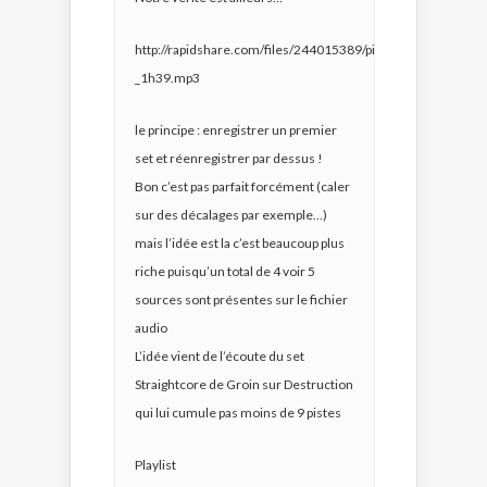
http://rapidshare.com/files/244015389/pierrehenrihardcore
_1h39.mp3
le principe : enregistrer un premier
set et réenregistrer par dessus !
Bon c’est pas parfait forcément (caler
sur des décalages par exemple…)
mais l’idée est la c’est beaucoup plus
riche puisqu’un total de 4 voir 5
sources sont présentes sur le fichier
audio
L’idée vient de l’écoute du set
Straightcore de Groin sur Destruction
qui lui cumule pas moins de 9 pistes
Playlist