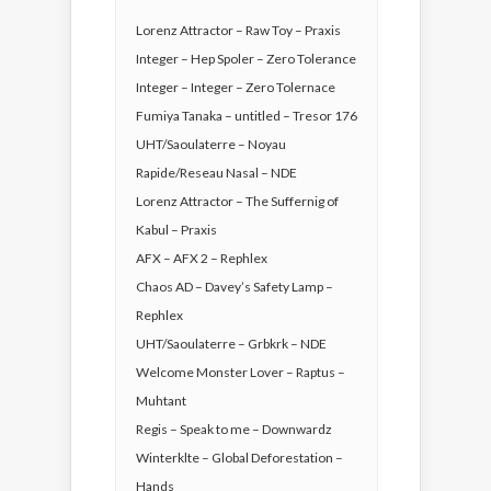
Lorenz Attractor – Raw Toy – Praxis
Integer – Hep Spoler – Zero Tolerance
Integer – Integer – Zero Tolernace
Fumiya Tanaka – untitled – Tresor 176
UHT/Saoulaterre – Noyau
Rapide/Reseau Nasal – NDE
Lorenz Attractor – The Suffernig of
Kabul – Praxis
AFX – AFX 2 – Rephlex
Chaos AD – Davey’s Safety Lamp –
Rephlex
UHT/Saoulaterre – Grbkrk – NDE
Welcome Monster Lover – Raptus –
Muhtant
Regis – Speak to me – Downwardz
Winterklte – Global Deforestation –
Hands