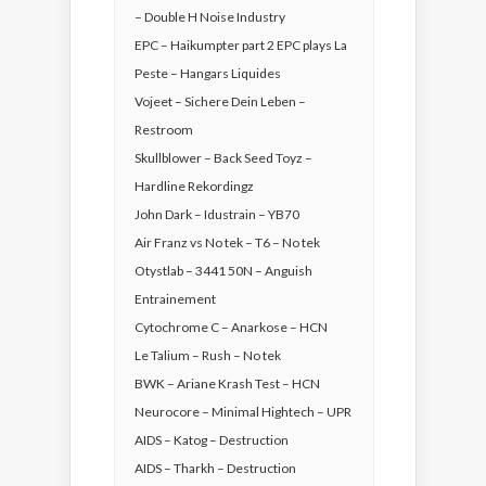
– Double H Noise Industry
EPC – Haikumpter part 2 EPC plays La
Peste – Hangars Liquides
Vojeet – Sichere Dein Leben –
Restroom
Skullblower – Back Seed Toyz –
Hardline Rekordingz
John Dark – Idustrain – YB70
Air Franz vs No tek – T6 – No tek
Otystlab – 3441 50N – Anguish
Entrainement
Cytochrome C – Anarkose – HCN
Le Talium – Rush – No tek
BWK – Ariane Krash Test – HCN
Neurocore – Minimal Hightech – UPR
AIDS – Katog – Destruction
AIDS – Tharkh – Destruction