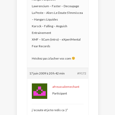
Lawrencium – Faster – Decoupage
La Peste – Alors Le Doute S’Immiscea
– Hangars Liquides
Karsck – Falling – Anguish
Entrainement
XMF – SCum (intro) – eXperiMental
Fear Records
Hésitez pas à lacher vos com
17 juin 2009 à 20 h 42 min
#9172
afreuxsalemechant
Participant
j ‘ecoute et je te redis ca
:)”