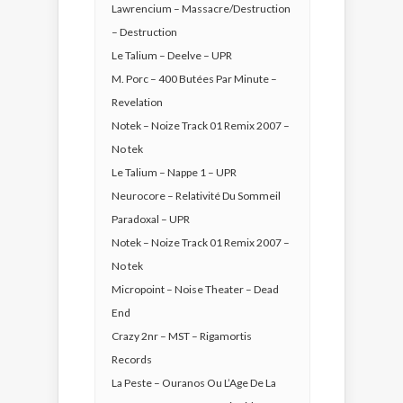
Lawrencium – Massacre/Destruction
– Destruction
Le Talium – Deelve – UPR
M. Porc – 400 Butées Par Minute –
Revelation
Notek – Noize Track 01 Remix 2007 –
No tek
Le Talium – Nappe 1 – UPR
Neurocore – Relativité Du Sommeil
Paradoxal – UPR
Notek – Noize Track 01 Remix 2007 –
No tek
Micropoint – Noise Theater – Dead
End
Crazy 2nr – MST – Rigamortis
Records
La Peste – Ouranos Ou L’Age De La