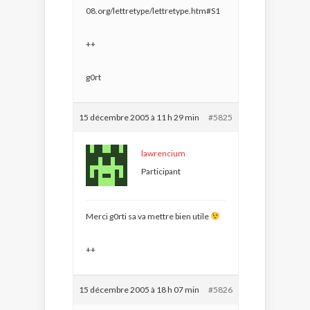
08.org/lettretype/lettretype.htm#S1
++
g0rt
15 décembre 2005 à 11 h 29 min
#5825
lawrencium
Participant
Merci g0rti sa va mettre bien utile
++
15 décembre 2005 à 18 h 07 min
#5826