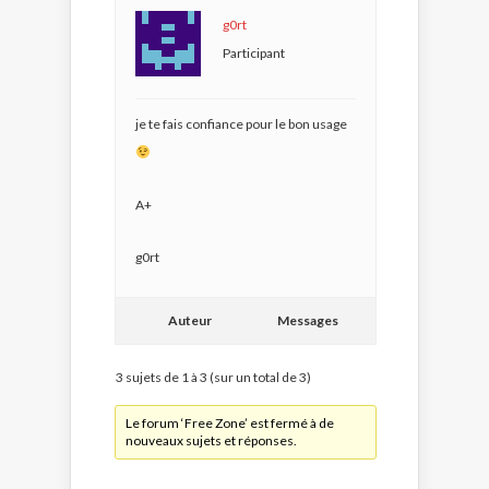
g0rt
Participant
je te fais confiance pour le bon usage
A+
g0rt
Auteur
Messages
3 sujets de 1 à 3 (sur un total de 3)
Le forum ‘Free Zone’ est fermé à de
nouveaux sujets et réponses.