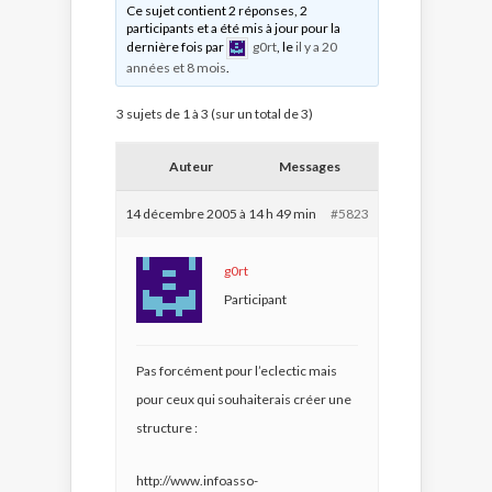
Ce sujet contient 2 réponses, 2
participants et a été mis à jour pour la
dernière fois par
g0rt
, le
il y a 20
années et 8 mois
.
3 sujets de 1 à 3 (sur un total de 3)
Auteur
Messages
14 décembre 2005 à 14 h 49 min
#5823
g0rt
Participant
Pas forcément pour l’eclectic mais
pour ceux qui souhaiterais créer une
structure :
http://www.infoasso-