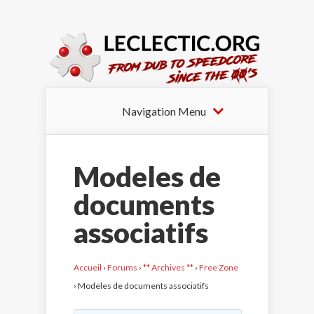
Navigation Menu
Modeles de
documents
associatifs
Accueil
›
Forums
›
** Archives **
›
Free Zone
›
Modeles de documents associatifs