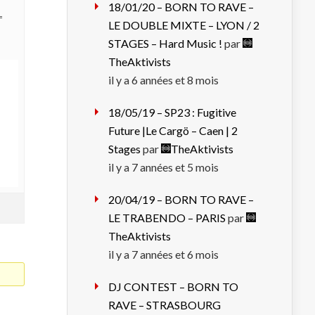
18/01/20 – BORN TO RAVE –
LE DOUBLE MIXTE – LYON / 2
STAGES – Hard Music !
par
TheAktivists
il y a 6 années et 8 mois
18/05/19 – SP23 : Fugitive
Future |Le Cargö – Caen | 2
Stages
par
TheAktivists
il y a 7 années et 5 mois
20/04/19 – BORN TO RAVE –
LE TRABENDO – PARIS
par
TheAktivists
il y a 7 années et 6 mois
DJ CONTEST – BORN TO
RAVE – STRASBOURG