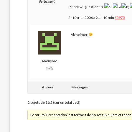
Participant
:?:” title=”Question” />
24 février 2006 à 21 h 10 min
#5975
Alzheimer.
Anonyme
Invité
Auteur
Messages
2 sujets de 1 à 2 (sur un total de 2)
Le forum ‘Présentation’ est fermé à de nouveaux sujets et répon