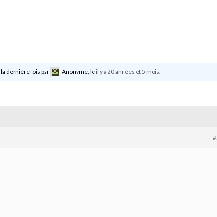
 la dernière fois par
Anonyme
, le
il y a 20 années et 5 mois
.
#