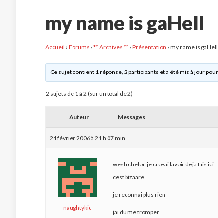
my name is gaHell
Accueil
›
Forums
›
** Archives **
›
Présentation
›
my name is gaHell
Ce sujet contient 1 réponse, 2 participants et a été mis à jour pour
2 sujets de 1 à 2 (sur un total de 2)
Auteur
Messages
24 février 2006 à 21 h 07 min
wesh chelou je croyai lavoir deja fais ici
cest bizaare
je reconnai plus rien
naughtykid
jai du me tromper