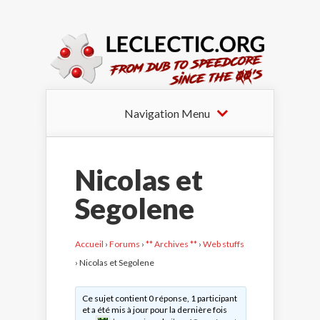
Navigation Menu
Nicolas et
Segolene
Accueil
›
Forums
›
** Archives **
›
Web stuffs
›
Nicolas et Segolene
Ce sujet contient 0 réponse, 1 participant
et a été mis à jour pour la dernière fois