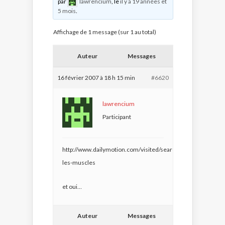
par
lawrencium
, le
il y a 19 années et
5 mois
.
Affichage de 1 message (sur 1 au total)
Auteur
Messages
16 février 2007 à 18 h 15 min
#6620
lawrencium
Participant
http://www.dailymotion.com/visited/search/segolene%2Bro
les-muscles
et oui…
Auteur
Messages