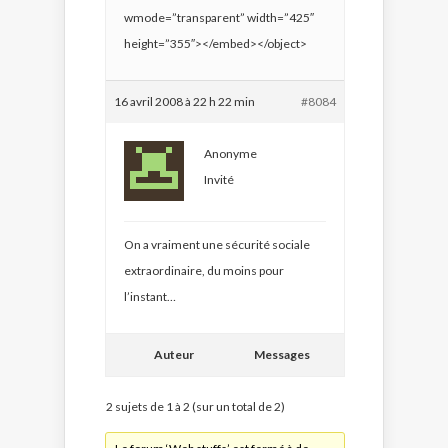
wmode=”transparent” width=”425″
height=”355″></embed></object>
16 avril 2008 à 22 h 22 min
#8084
Anonyme
Invité
On a vraiment une sécurité sociale
extraordinaire, du moins pour
l’instant…
Auteur
Messages
2 sujets de 1 à 2 (sur un total de 2)