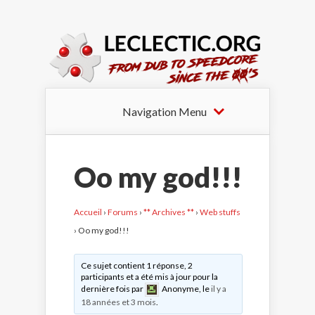
Navigation Menu
Oo my god!!!
Accueil
›
Forums
›
** Archives **
›
Web stuffs
›
Oo my god!!!
Ce sujet contient 1 réponse, 2
participants et a été mis à jour pour la
dernière fois par
Anonyme
, le
il y a
18 années et 3 mois
.