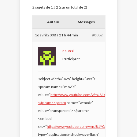
2 sujets de 1 à 2 (sur un total de 2)
Auteur
Messages
16 avril 2008 à 21 h 44 min
#8082
neutral
Participant
<object width=”425″ height=”355″>
<param name=”movie”
value=”
http://www.youtube.com/v/mJ81Y0apsWs&hl=en”>
</param><param
name=”wmode”
value=”transparent”></param>
<embed
src=”
http://www.youtube.com/v/mJ81Y0apsWs&hl=en&#8
type=”application/x-shockwave-flash”