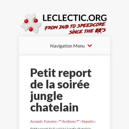
Navigation Menu
Petit report
de la soirée
jungle
chatelain
Accueil
›
Forums
›
** Archives **
›
Reports
›
Petit report de la soirée jungle chatelain