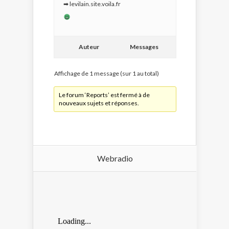
➡
levilain.site.voila.fr
Auteur
Messages
Affichage de 1 message (sur 1 au total)
Le forum ‘Reports’ est fermé à de
nouveaux sujets et réponses.
Webradio