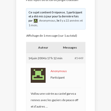
Ce sujet contient 0 réponse, 1 participant
et a été mis à jour pour la dernière fois
par
Anonymous
, le
il y a 22 années et
1 mois
.
Affichage de 1 message (sur 1 au total)
Auteur
Messages
14 juin 2004 à 17 h 12 min
#5449
Anonymous
Participant
Voilou une soirée au castel garvo a
rennes avec les gaziers de peace off
et d’autres …