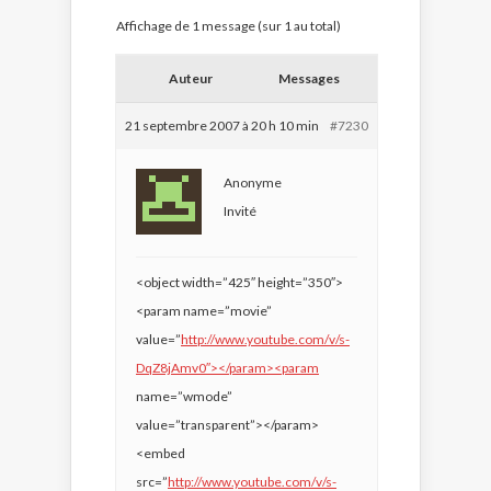
Affichage de 1 message (sur 1 au total)
Auteur
Messages
21 septembre 2007 à 20 h 10 min
#7230
Anonyme
Invité
<object width=”425″ height=”350″>
<param name=”movie”
value=”
http://www.youtube.com/v/s-
DqZ8jAmv0″></param><param
name=”wmode”
value=”transparent”></param>
<embed
src=”
http://www.youtube.com/v/s-