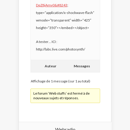
DqZ8jAmv0&#8243
;
type=”application/x-shockwave-flash”
wmode=”transparent” width=”425″
height=”350″></embed></object>
A tester… ICI :
http://labs.live.com/photosynth/
Auteur
Messages
Affichage de 1 message (sur 1 au total)
Le forum ‘Web stuffs’ est fermé à de
nouveaux sujets et réponses.
Webradio