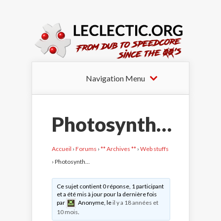
Navigation Menu
Photosynth…
Accueil
›
Forums
›
** Archives **
›
Web stuffs
›
Photosynth…
Ce sujet contient 0 réponse, 1 participant
et a été mis à jour pour la dernière fois
par
Anonyme
, le
il y a 18 années et
10 mois
.