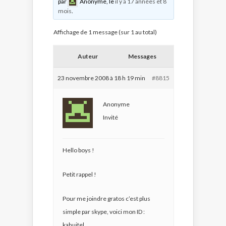
par
Anonyme
, le
il y a 17 années et 8
mois
.
Affichage de 1 message (sur 1 au total)
Auteur
Messages
23 novembre 2008 à 18 h 19 min
#8815
Anonyme
Invité
Hello boys !
Petit rappel !
Pour me joindre gratos c’est plus
simple par skype, voici mon ID :
kahuitel