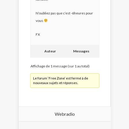
N’oubliez pas que c’est -6heures pour
vous
FX
Auteur
Messages
Affichage de 1 message (sur 1 au total)
Le forum ‘Free Zone’ est fermé à de
nouveaux sujets et réponses.
Webradio