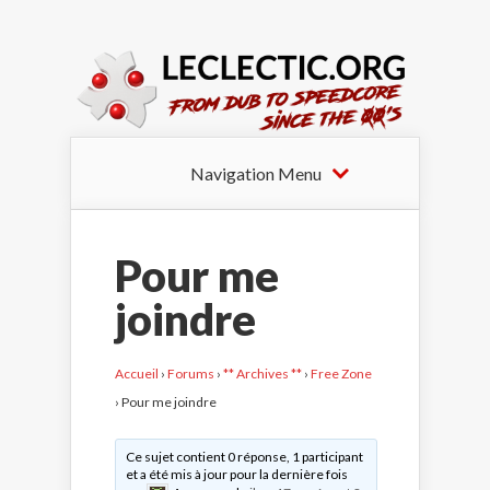
Navigation Menu
Pour me
joindre
Accueil
›
Forums
›
** Archives **
›
Free Zone
›
Pour me joindre
Ce sujet contient 0 réponse, 1 participant
et a été mis à jour pour la dernière fois