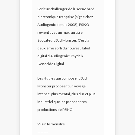
Sérieux challenger de la scène hard
électronique française (signé chez
Audiogenic depuis 2008), PSIKO
revient avec un maxi au titre
évocateur: Bad Monster. C’est la
deuxième sorti du nouveau label
digital d’Audiogenic : Psychik
Genocide Digital.
Les 4 titres qui composent Bad
Monster proposent un voyage
intense, plus mental, plus dur et plus
industriel que les précédentes
productions de PSIKO.
Vilain le monstre…
———-