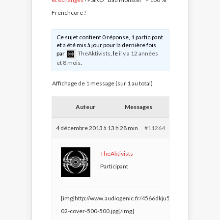
Frenchcore !
Ce sujet contient 0 réponse, 1 participant
et a été mis à jour pour la dernière fois
par
TheAktivists
, le
il y a 12 années
et 8 mois
.
Affichage de 1 message (sur 1 au total)
Auteur
Messages
4 décembre 2013 à 13 h 28 min
#11264
TheAktivists
Participant
[img]http://www.audiogenic.fr/4566dkju54dfg/PKGDIGI-
02-cover-500-500.jpg[/img]