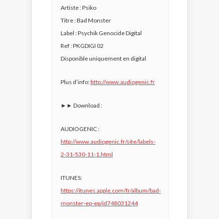
Artiste : Psiko
Titre : Bad Monster
Label : Psychik Genocide Digital
Ref : PKGDIGI 02
Disponible uniquement en digital
Plus d’info:
http://www.audiogenic.fr
►► Download :
AUDIOGENIC :
http://www.audiogenic.fr/site/labels-
2-31-530-11-1.html
ITUNES:
https://itunes.apple.com/fr/album/bad-
monster-ep-ep/id748031244