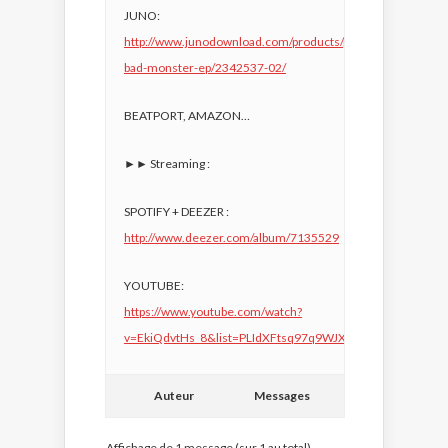
JUNO:
http://www.junodownload.com/products/psiko-
bad-monster-ep/2342537-02/
BEATPORT, AMAZON…
►► Streaming :
SPOTIFY + DEEZER :
http://www.deezer.com/album/7135529
YOUTUBE:
https://www.youtube.com/watch?
v=EkiQdvtHs_8&list=PLIdXFtsq97q9WJX3O4a5NlcsHF8iFv
Auteur
Messages
Affichage de 1 message (sur 1 au total)