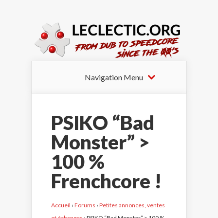
Navigation Menu
PSIKO “Bad
Monster” >
100 %
Frenchcore !
Accueil
›
Forums
›
Petites annonces, ventes
et échanges
›
PSIKO “Bad Monster” > 100 %