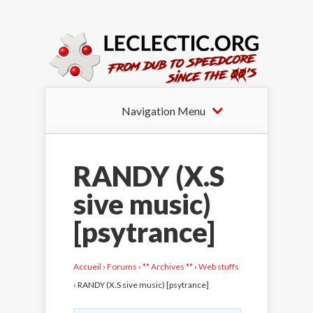
Navigation Menu
RANDY (X.S
sive music)
[psytrance]
Accueil
›
Forums
›
** Archives **
›
Web stuffs
›
RANDY (X.S sive music) [psytrance]