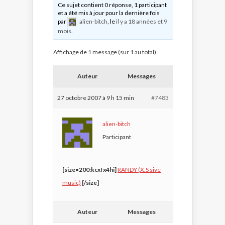
Ce sujet contient 0 réponse, 1 participant
et a été mis à jour pour la dernière fois
par
alien-bitch
, le
il y a 18 années et 9
mois
.
Affichage de 1 message (sur 1 au total)
Auteur
Messages
27 octobre 2007 à 9 h 15 min
#7483
alien-bitch
Participant
[size=200:kcxfx4hi]
RANDY (X.S sive
music)
[/size]
Auteur
Messages