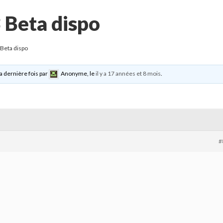
 Beta dispo
Beta dispo
la dernière fois par
Anonyme
, le
il y a 17 années et 8 mois
.
#