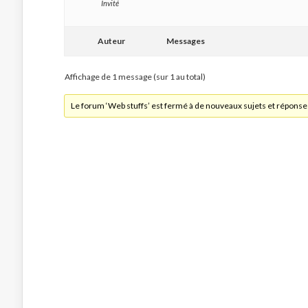
Invité
Auteur
Messages
Affichage de 1 message (sur 1 au total)
Le forum ‘Web stuffs’ est fermé à de nouveaux sujets et réponse