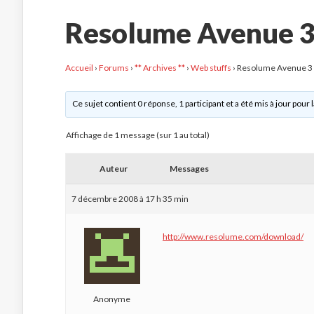
Resolume Avenue 3
Accueil
›
Forums
›
** Archives **
›
Web stuffs
›
Resolume Avenue 3 
Ce sujet contient 0 réponse, 1 participant et a été mis à jour pour 
Affichage de 1 message (sur 1 au total)
Auteur
Messages
7 décembre 2008 à 17 h 35 min
http://www.resolume.com/download/
Anonyme