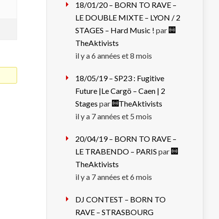
18/01/20 – BORN TO RAVE –
LE DOUBLE MIXTE – LYON / 2
STAGES – Hard Music !
par
TheAktivists
il y a 6 années et 8 mois
18/05/19 – SP23 : Fugitive
Future |Le Cargö – Caen | 2
Stages
par
TheAktivists
il y a 7 années et 5 mois
20/04/19 – BORN TO RAVE –
LE TRABENDO – PARIS
par
TheAktivists
il y a 7 années et 6 mois
DJ CONTEST – BORN TO
RAVE – STRASBOURG