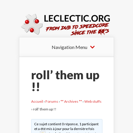
Navigation Menu
roll’ them up
!!
Accueil
›
Forums
›
** Archives **
›
Web stuffs
›
roll’ them up !!
Ce sujet contient 0 réponse, 1 participant
et a été mis à jour pour la dernière fois