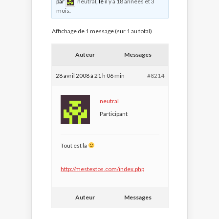
par
neutral
, le
il y a 18 années et 3
mois
.
Affichage de 1 message (sur 1 au total)
Auteur
Messages
28 avril 2008 à 21 h 06 min
#8214
neutral
Participant
Tout est la
http://mestextos.com/index.php
Auteur
Messages