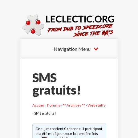
Navigation Menu
SMS
gratuits!
Accueil
›
Forums
›
** Archives **
›
Web stuffs
›
SMS gratuits!
Ce sujet contient 0 réponse, 1 participant
et a été mis à jour pour la dernière fois