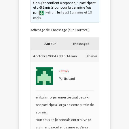
Ce sujet contient 0 réponse, 1 participant
et a été mis à jour pour la dernière fois
par
kefran
, le
il y a 21 années et 10
mois
.
Affichage de 1 message (sur 1 au total)
Auteur
Messages
4 octobre 2004 à 11 h 14 min
#5464
kefran
Participant
eh bah moi je remercie tout ceux ki
ont participé à l’orga de cette putain de
soirée !
tout ceux ke je connais ont trouvé ça
vraiment excellentissime et y’en a