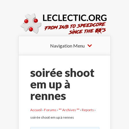
Navigation Menu
soirée shoot
em up à
rennes
Accueil
›
Forums
›
** Archives **
›
Reports
›
soirée shoot em up à rennes