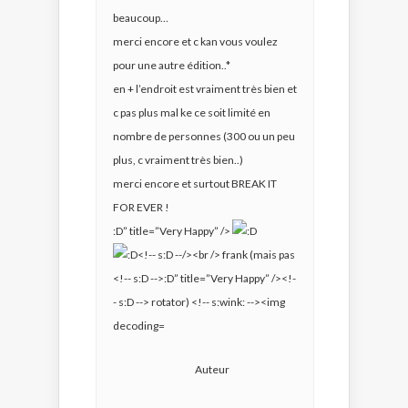
beaucoup…
merci encore et c kan vous voulez
pour une autre édition..*
en + l’endroit est vraiment très bien et
c pas plus mal ke ce soit limité en
nombre de personnes (300 ou un peu
plus, c vraiment très bien..)
merci encore et surtout BREAK IT
FOR EVER !
:D” title=”Very Happy” />
Auteur