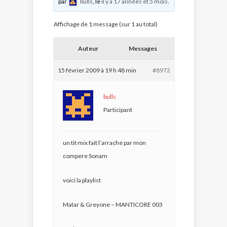
par
bulls
, le
il y a 17 années et 5 mois
.
Affichage de 1 message (sur 1 au total)
Auteur
Messages
15 février 2009 à 19 h 48 min
#8972
bulls
Participant
un tit mix fait l’arrache par mon
compere Sonam
voici la playlist
Matar & Greyone – MANTICORE 003