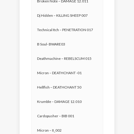
Broken Note – DAMAGE 12.011
Dj Hidden – KILLING SHEEP 007
Technical Itch – PENETRATION 017
B Soul- BWARE03
Deathmachine – REBELSCUM 015
Micron – DEATHCHANT -01
Hellfish – DEATHCHANT 50
Krumble – DAMAGE 12.010
Cardopusher – BIB 001
Micron – II_002