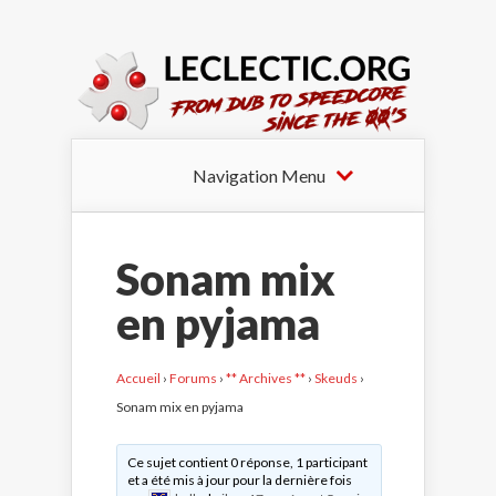
Navigation Menu
Sonam mix
en pyjama
Accueil
›
Forums
›
** Archives **
›
Skeuds
›
Sonam mix en pyjama
Ce sujet contient 0 réponse, 1 participant
et a été mis à jour pour la dernière fois