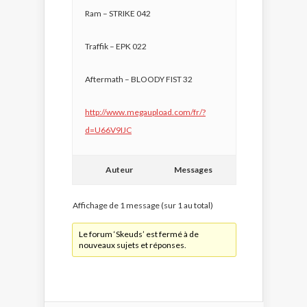
Ram – STRIKE 042
Traffik – EPK 022
Aftermath – BLOODY FIST 32
http://www.megaupload.com/fr/?
d=U66V9IJC
Auteur
Messages
Affichage de 1 message (sur 1 au total)
Le forum ‘Skeuds’ est fermé à de
nouveaux sujets et réponses.