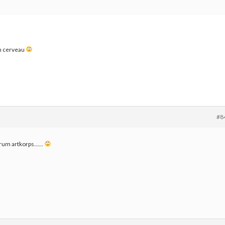
on cerveau
#8
e forum artkorps……