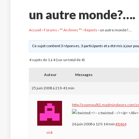
un autre monde?….
Accueil
›
Forums
›
** Archives **
›
Reports
›
un autre monde?….
Ce sujet contient 3 réponses, 3 participants et a été mis à jour pou
4 sujets de 1 à 4 (sur un total de 4)
Auteur
Messages
25 juin 2008 à 21 h 41 min
http://zoomquilt2.madmindworx.com/z
26 juin 2008 à 12 h 14 min
#8464
sick