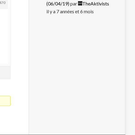
470
(06/04/19)
par
TheAktivists
il y a 7 années et 6 mois