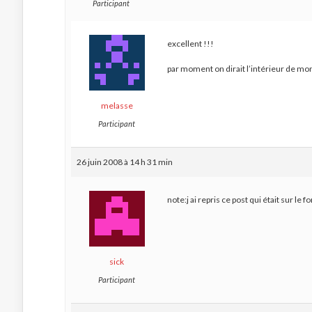
Participant
excellent !!!
par moment on dirait l’intérieur de m
melasse
Participant
26 juin 2008 à 14 h 31 min
note:j ai repris ce post qui était sur l
sick
Participant