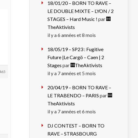
18/01/20 – BORN TO RAVE –
LE DOUBLE MIXTE – LYON / 2
STAGES – Hard Music !
par
TheAktivists
il y a 6 années et 8 mois
18/05/19 – SP23 : Fugitive
Future |Le Cargö – Caen | 2
Stages
par
TheAktivists
465
il y a 7 années et 5 mois
20/04/19 – BORN TO RAVE –
LE TRABENDO – PARIS
par
TheAktivists
il y a 7 années et 6 mois
DJ CONTEST – BORN TO
RAVE – STRASBOURG