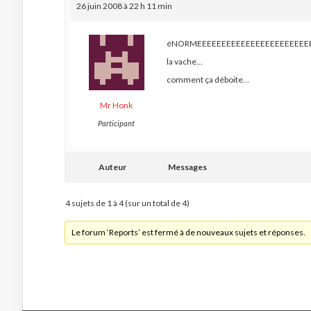
26 juin 2008 à 22 h 11 min
éNORMEEEEEEEEEEEEEEEEEEEEEEEEE
la vache…
comment ça déboite…
Mr Honk
Participant
Auteur
Messages
4 sujets de 1 à 4 (sur un total de 4)
Le forum ‘Reports’ est fermé à de nouveaux sujets et réponses.