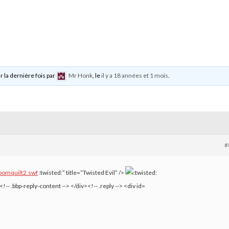
r la dernière fois par
Mr Honk
, le
il y a 18 années et 1 mois
.
#
oomquilt2.swf
:twisted:” title=”Twisted Evil” />