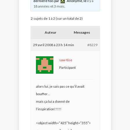
dernière fois par
Anonyme
, le
il y a
18 années et 3 mois
.
2 sujets de 1 à 2 (sur un total de 2)
Auteur
Messages
29 avril 2008 à 23 h 14 min
#8229
saw-tise
Participant
alors lui, je sais pas ce qu’il avait
bouffer…
mais ça lui a donné de
l’inspiration!!!!!
<object width=”425″ height=”355″>