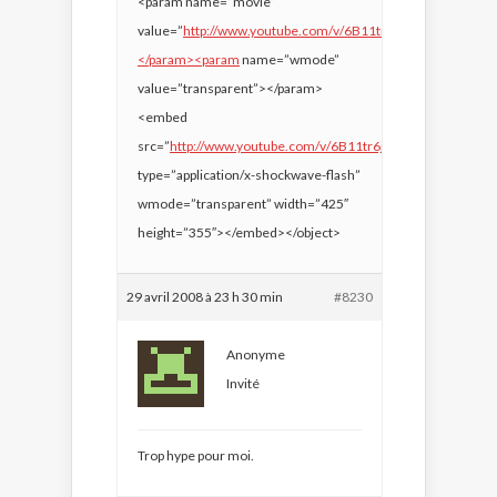
<param name=”movie”
value=”
http://www.youtube.com/v/6B11tr6jJFk&hl=fr”>
</param><param
name=”wmode”
value=”transparent”></param>
<embed
src=”
http://www.youtube.com/v/6B11tr6jJFk&hl=fr&#8221
;
type=”application/x-shockwave-flash”
wmode=”transparent” width=”425″
height=”355″></embed></object>
29 avril 2008 à 23 h 30 min
#8230
Anonyme
Invité
Trop hype pour moi.