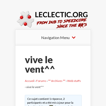
Navigation Menu
vive le
vent^^
Accueil
›
Forums
›
** Archives **
›
Web stuffs
›
vive le vent^^
Ce sujet contient 1 réponse, 2
participants et a été mis à jour pour la