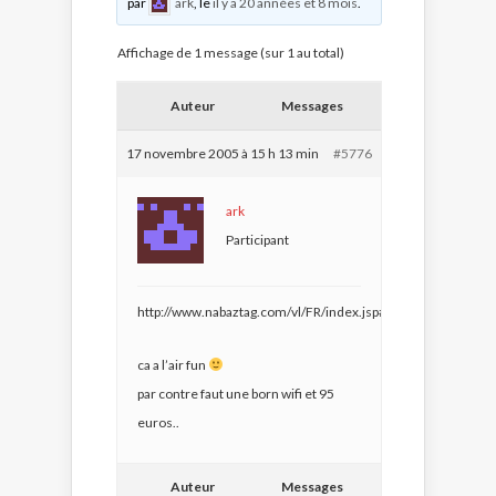
par
ark
, le
il y a 20 années et 8 mois
.
Affichage de 1 message (sur 1 au total)
Auteur
Messages
17 novembre 2005 à 15 h 13 min
#5776
ark
Participant
http://www.nabaztag.com/vl/FR/index.jsp#
ca a l’air fun
par contre faut une born wifi et 95
euros..
Auteur
Messages