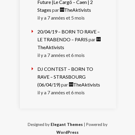
Future |Le Cargö – Caen | 2
Stages
par
TheAktivists
il y a 7 années et 5 mois
20/04/19 – BORN TO RAVE –
LE TRABENDO – PARIS
par
TheAktivists
il y a 7 années et 6 mois
DJ CONTEST – BORN TO
RAVE – STRASBOURG
(06/04/19)
par
TheAktivists
il y a 7 années et 6 mois
Designed by
Elegant Themes
| Powered by
WordPress