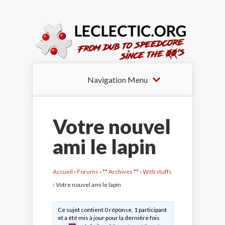
Navigation Menu
Votre nouvel
ami le lapin
Accueil
›
Forums
›
** Archives **
›
Web stuffs
›
Votre nouvel ami le lapin
Ce sujet contient 0 réponse, 1 participant
et a été mis à jour pour la dernière fois