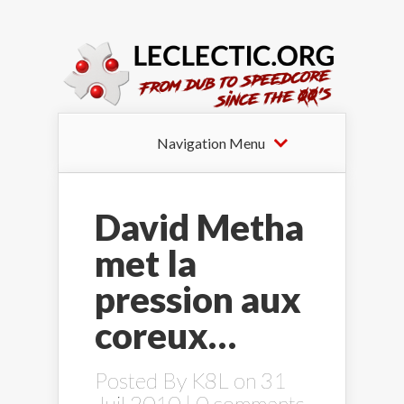
Navigation Menu
David Metha
met la
pression aux
coreux…
Posted By
K8L
on 31
Juil 2010 |
0 comments