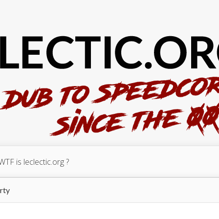
WTF is leclectic.org ?
rty