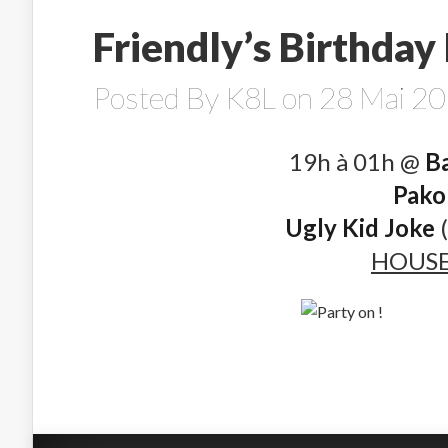
Friendly’s Birthday
Posted By
K8L
on 28 Mai 20
19h à 01h @
Ba
Pako
Ugly Kid Joke
(
HOUSE