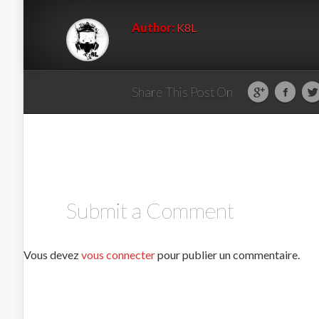
Author:
K8L
Share This Post On
Submit a Comment
Vous devez
vous connecter
pour publier un commentaire.