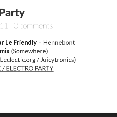
 Party
11 |
0 comments
r Le Friendly
– Hennebont
mix
(Somewhere)
Leclectic.org / Juicytronics)
 / ELECTRO PARTY