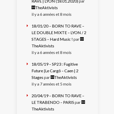
RAVE | LYON (18.01.2020)
par
TheAktivists
il y a 6 années et 8 mois
18/01/20 – BORN TO RAVE –
LE DOUBLE MIXTE – LYON / 2
STAGES – Hard Music !
par
TheAktivists
il y a 6 années et 8 mois
18/05/19 – SP23 : Fugitive
Future |Le Cargö – Caen | 2
Stages
par
TheAktivists
il y a 7 années et 5 mois
20/04/19 – BORN TO RAVE –
LE TRABENDO – PARIS
par
TheAktivists