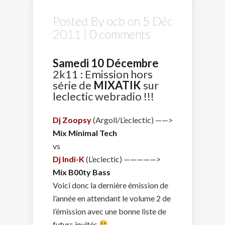
Posted By
ocb
on 5 Déc
2011 |
0 comments
Samedi 10 Décembre
2k11 : Emission hors
série de
MIXATIK
sur
leclectic webradio !!!
Dj Zoopsy
(Argoll/L’eclectic) ——>
Mix Minimal Tech
vs
Dj Indi-K
(L’eclectic) —————>
Mix B00ty Bass
Voici donc la dernière émission de
l’année en attendant le volume 2 de
l’émission avec une bonne liste de
futurs invités