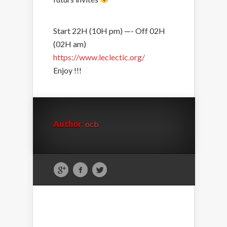
Start 22H (10H pm) —- Off 02H
(02H am)
https://www.leclectic.org/
Enjoy !!!
Author:
ocb