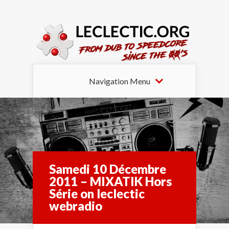
Navigation Menu
Samedi 10 Décembre
2011 – MIXATIK Hors
Série on leclectic
webradio