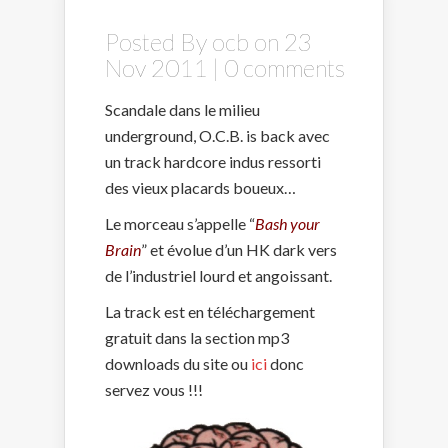
Posted By
ocb
on 23
Nov 2011 |
0 comments
Scandale dans le milieu
underground, O.C.B. is back avec
un track hardcore indus ressorti
des vieux placards boueux…
Le morceau s’appelle “
Bash your
Brain
” et évolue d’un HK dark vers
de l’industriel lourd et angoissant.
La track est en téléchargement
gratuit dans la section mp3
downloads du site ou
ici
donc
servez vous !!!