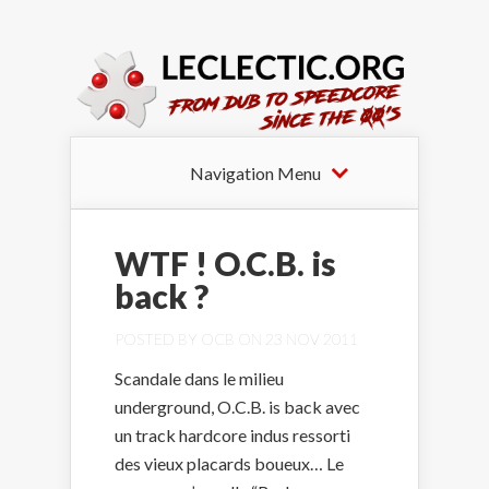
Navigation Menu
WTF ! O.C.B. is
back ?
POSTED BY
OCB
ON 23 NOV 2011
Scandale dans le milieu
underground, O.C.B. is back avec
un track hardcore indus ressorti
des vieux placards boueux… Le