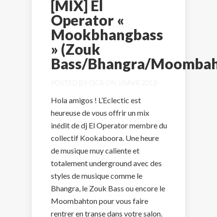
[MIX] El
Operator «
Mookbhangbass
» (Zouk
Bass/Bhangra/Moombah
POSTED BY
OCB
ON 10 AVR 2013
Hola amigos ! L’Eclectic est
heureuse de vous offrir un mix
inédit de dj El Operator membre du
collectif Kookaboora. Une heure
de musique muy caliente et
totalement underground avec des
styles de musique comme le
Bhangra, le Zouk Bass ou encore le
Moombahton pour vous faire
rentrer en transe dans votre salon.