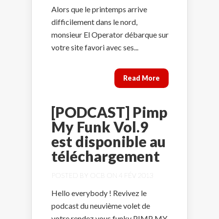
Alors que le printemps arrive
difficilement dans le nord,
monsieur El Operator débarque sur
votre site favori avec ses...
Read More
[PODCAST] Pimp
My Funk Vol.9
est disponible au
téléchargement
POSTED BY
OCB
ON 4 FÉV 2013
Hello everybody ! Revivez le
podcast du neuvième volet de
votre rendez vous funky PIMP MY