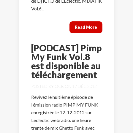
de Dj K.T.O de L’Eclectic. MIXATIK
Vol.6...
Read More
[PODCAST] Pimp
My Funk Vol.8
est disponible au
téléchargement
POSTED BY
OCB
ON 17 DÉC 2012
Revivez le huitième épisode de
l’émission radio PIMP MY FUNK
enregistrée le 12-12-2012 sur
Leclectic webradio. une heure
trente de mix Ghetto Funk avec