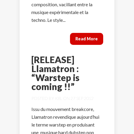
composition, vacillant entre la
musique expérimentale et la
techno. Le style...
Read More
[RELEASE]
Llamatron :
“Warstep is
coming !!”
POSTED BY
K8L
ON 27 SEP 2012
Issu du mouvement breakcore,
Llamatron revendique aujourd’hui
le terme warstep en produisant
une musique hard dubstep non