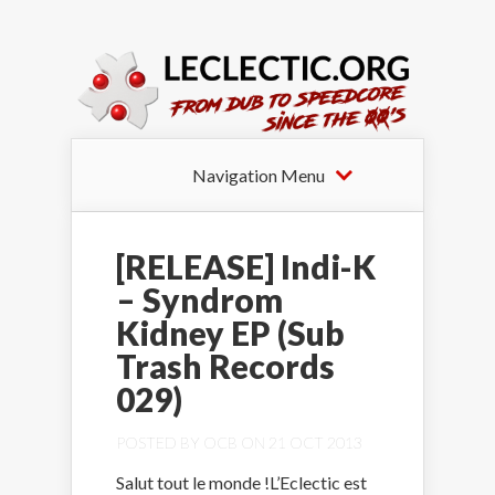
Navigation Menu
[RELEASE] Indi-K
– Syndrom
Kidney EP (Sub
Trash Records
029)
POSTED BY
OCB
ON 21 OCT 2013
Salut tout le monde !L’Eclectic est