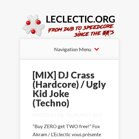
Navigation Menu
[MIX] DJ Crass
(Hardcore) / Ugly
Kid Joke
(Techno)
POSTED BY
K8L
ON 24 AOÛT 2012
“Buy ZERO get TWO free!” Fox
Akram / L’Eclectic vous présente