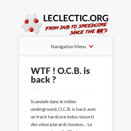
Navigation Menu
WTF ! O.C.B. is
back ?
POSTED BY
OCB
ON 23 NOV 2011
Scandale dans le milieu
underground, O.C.B. is back avec
un track hardcore indus ressorti
des vieux placards boueux… Le