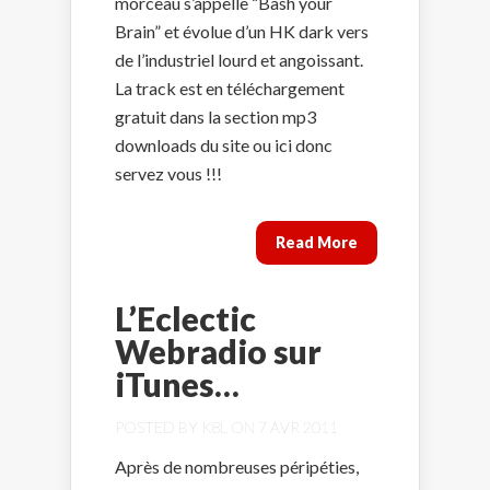
morceau s’appelle “Bash your
Brain” et évolue d’un HK dark vers
de l’industriel lourd et angoissant.
La track est en téléchargement
gratuit dans la section mp3
downloads du site ou ici donc
servez vous !!!
Read More
L’Eclectic
Webradio sur
iTunes…
POSTED BY
K8L
ON 7 AVR 2011
Après de nombreuses péripéties,