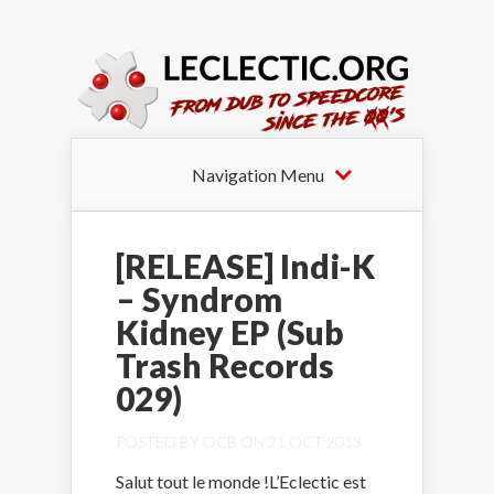
Navigation Menu
[RELEASE] Indi-K
– Syndrom
Kidney EP (Sub
Trash Records
029)
POSTED BY
OCB
ON 21 OCT 2013
Salut tout le monde !L’Eclectic est