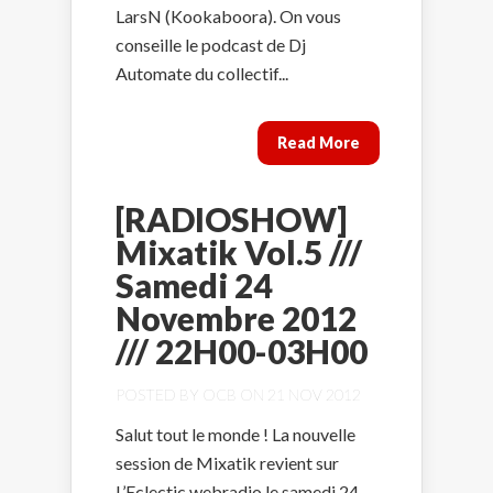
LarsN (Kookaboora). On vous
conseille le podcast de Dj
Automate du collectif...
Read More
[RADIOSHOW]
Mixatik Vol.5 ///
Samedi 24
Novembre 2012
/// 22H00-03H00
POSTED BY
OCB
ON 21 NOV 2012
Salut tout le monde ! La nouvelle
session de Mixatik revient sur
L’Eclectic webradio le samedi 24