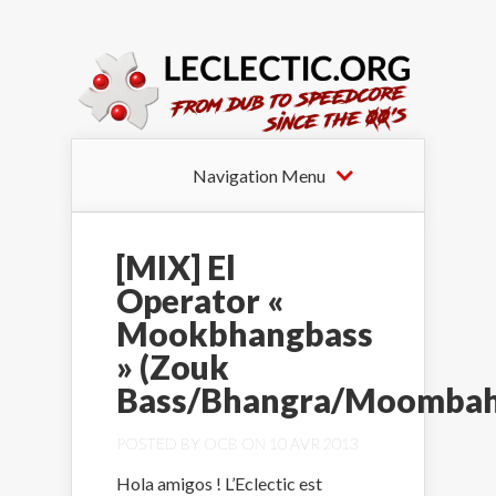
Navigation Menu
[MIX] El
Operator «
Mookbhangbass
» (Zouk
Bass/Bhangra/Moombah
POSTED BY
OCB
ON 10 AVR 2013
Hola amigos ! L’Eclectic est