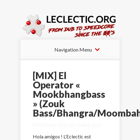
Navigation Menu
[MIX] El
Operator «
Mookbhangbass
» (Zouk
Bass/Bhangra/Moombah
POSTED BY
OCB
ON 10 AVR 2013
Hola amigos ! L’Eclectic est