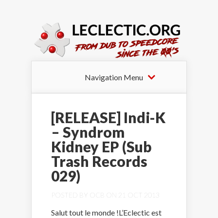
Navigation Menu
[RELEASE] Indi-K
– Syndrom
Kidney EP (Sub
Trash Records
029)
POSTED BY
OCB
ON 21 OCT 2013
Salut tout le monde !L’Eclectic est