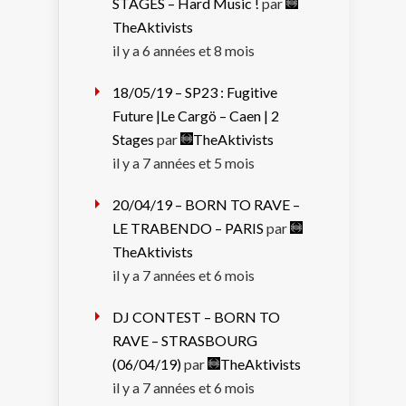
STAGES – Hard Music !
par
TheAktivists
il y a 6 années et 8 mois
18/05/19 – SP23 : Fugitive
Future |Le Cargö – Caen | 2
Stages
par
TheAktivists
il y a 7 années et 5 mois
20/04/19 – BORN TO RAVE –
LE TRABENDO – PARIS
par
TheAktivists
il y a 7 années et 6 mois
DJ CONTEST – BORN TO
RAVE – STRASBOURG
(06/04/19)
par
TheAktivists
il y a 7 années et 6 mois