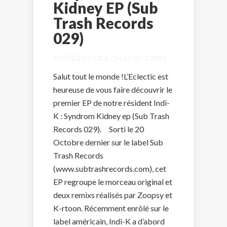
Kidney EP (Sub
Trash Records
029)
POSTED BY
OCB
ON 21 OCT 2013
Salut tout le monde !L’Eclectic est
heureuse de vous faire découvrir le
premier EP de notre résident Indi-
K : Syndrom Kidney ep (Sub Trash
Records 029). Sorti le 20
Octobre dernier sur le label Sub
Trash Records
(www.subtrashrecords.com), cet
EP regroupe le morceau original et
deux remixs réalisés par Zoopsy et
K-rtoon. Récemment enrôlé sur le
label américain, Indi-K a d’abord