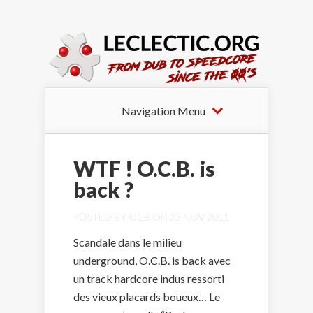
Navigation Menu
WTF ! O.C.B. is
back ?
POSTED BY
OCB
ON 23 NOV 2011
Scandale dans le milieu
underground, O.C.B. is back avec
un track hardcore indus ressorti
des vieux placards boueux… Le