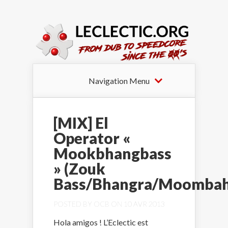
Navigation Menu
[MIX] El
Operator «
Mookbhangbass
» (Zouk
Bass/Bhangra/Moombah
POSTED BY
OCB
ON 10 AVR 2013
Hola amigos ! L’Eclectic est