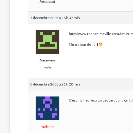
Participant
7 décembre 2005 à 18 h 37 min
http://www.rennes.maville.com/actu/D
Mise à jour de l’url
Anonyme
Invité
8 décembre 2005 à 21 h 20 min
C’est malheureux parceque quand on lit le
melasse