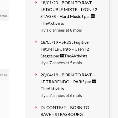
18/01/20 – BORN TO RAVE –
LE DOUBLE MIXTE – LYON / 2
5800
STAGES – Hard Music !
par
TheAktivists
il y a 6 années et 8 mois
18/05/19 – SP23 : Fugitive
Future |Le Cargö – Caen | 2
Stages
par
TheAktivists
il y a 7 années et 5 mois
20/04/19 – BORN TO RAVE –
5813
LE TRABENDO – PARIS
par
TheAktivists
il y a 7 années et 6 mois
DJ CONTEST – BORN TO
RAVE – STRASBOURG