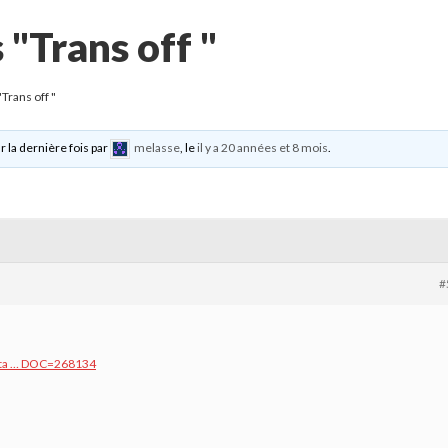
 "Trans off "
Trans off "
r la dernière fois par
melasse
, le
il y a 20 années et 8 mois
.
#
eta … DOC=268134