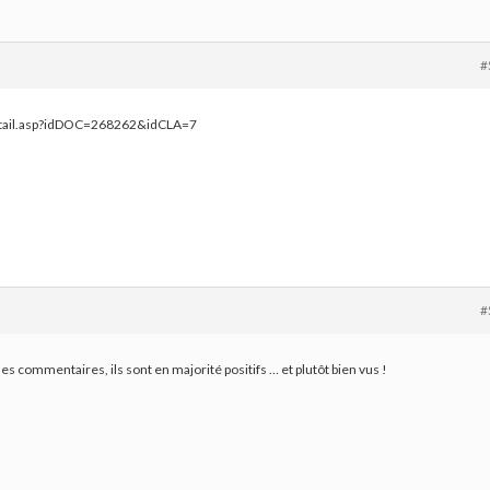
#
etail.asp?idDOC=268262&idCLA=7
#
s commentaires, ils sont en majorité positifs … et plutôt bien vus !