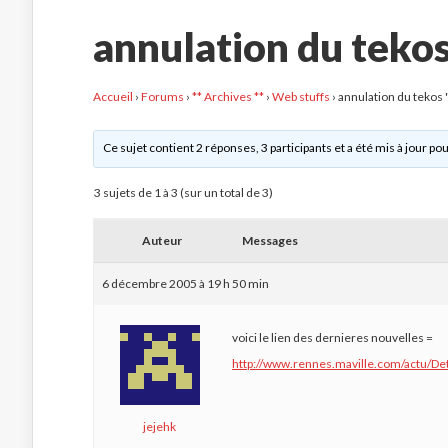
annulation du tekos
Accueil
›
Forums
›
** Archives **
›
Web stuffs
›
annulation du tekos "
Ce sujet contient 2 réponses, 3 participants et a été mis à jour pou
3 sujets de 1 à 3 (sur un total de 3)
Auteur
Messages
6 décembre 2005 à 19 h 50 min
voici le lien des dernieres nouvelles =
http://www.rennes.maville.com/actu/D
jejehk