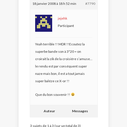
18 janvier 2008 à 18 h 52 min
#7790
jejehk
Participant
Yeah terrible !! MDR !!Ecoutez la
superbe bande son à 3"20 = on
croirait la zik de la croisiére s’amuse…
le rendu est par conséquent super
naze mais bon, il est a tout jamais
super baléze ce X-or !!
Que du bon souvenir !!
Auteur
Messages
3 sujets de 1 à 3 (sur un total de 3)