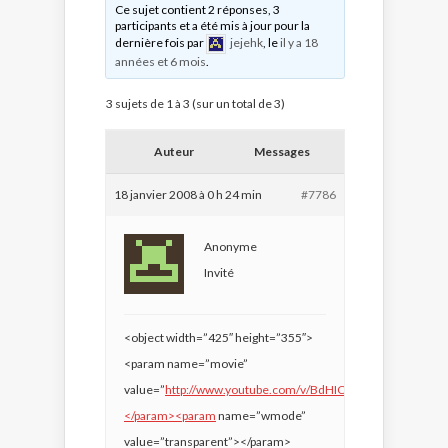
Ce sujet contient 2 réponses, 3
participants et a été mis à jour pour la
dernière fois par
jejehk
, le
il y a 18
années et 6 mois
.
3 sujets de 1 à 3 (sur un total de 3)
Auteur
Messages
18 janvier 2008 à 0 h 24 min
#7786
Anonyme
Invité
<object width=”425″ height=”355″>
<param name=”movie”
value=”
http://www.youtube.com/v/BdHICDe0E1c&rel=1″>
</param><param
name=”wmode”
value=”transparent”></param>