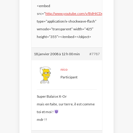
<embed
src=”
http://www.youtube.com/v/BdHICDe0E1c&rel=1&#82
type=”application/x-shockwave-flash”
wmode=”transparent” width=”425″
height=”355″></embed></object>
18 janvier 2008 à 12 h 00 min
#7787
nico
Participant
Super Balaise X-Or
mais en faite, sur terre, il est comme
toi et moi !
mdr !!