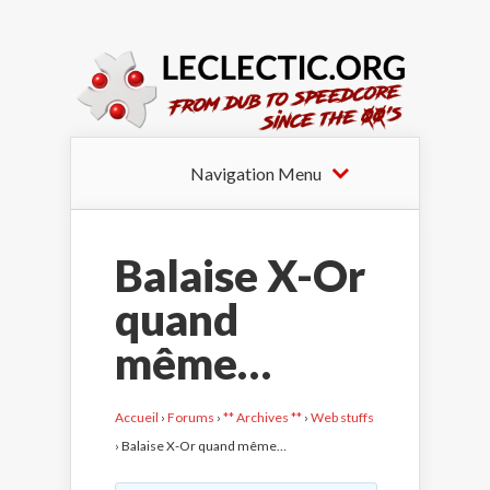
Navigation Menu
Balaise X-Or
quand
même…
Accueil
›
Forums
›
** Archives **
›
Web stuffs
›
Balaise X-Or quand même…