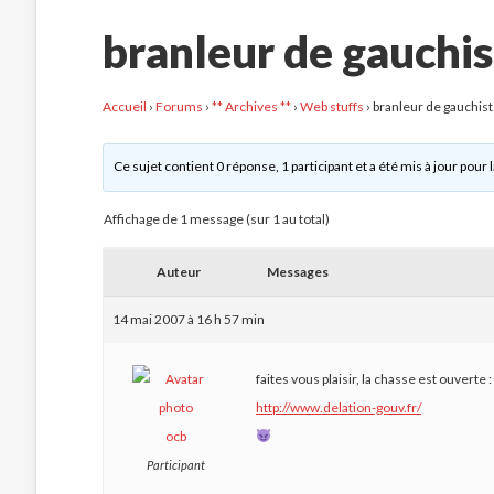
branleur de gauchis
Accueil
›
Forums
›
** Archives **
›
Web stuffs
›
branleur de gauchis
Ce sujet contient 0 réponse, 1 participant et a été mis à jour pour 
Affichage de 1 message (sur 1 au total)
Auteur
Messages
14 mai 2007 à 16 h 57 min
faites vous plaisir, la chasse est ouverte :
http://www.delation-gouv.fr/
ocb
Participant