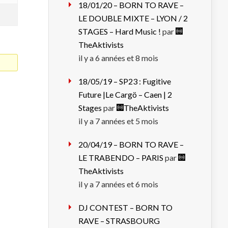
18/01/20 – BORN TO RAVE –
LE DOUBLE MIXTE – LYON / 2
STAGES – Hard Music !
par
TheAktivists
il y a 6 années et 8 mois
18/05/19 – SP23 : Fugitive
Future |Le Cargö – Caen | 2
Stages
par
TheAktivists
il y a 7 années et 5 mois
20/04/19 – BORN TO RAVE –
LE TRABENDO – PARIS
par
TheAktivists
il y a 7 années et 6 mois
DJ CONTEST – BORN TO
RAVE – STRASBOURG