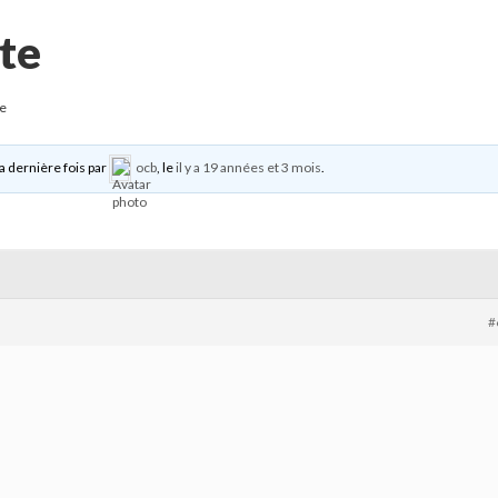
te
te
la dernière fois par
ocb
, le
il y a 19 années et 3 mois
.
#