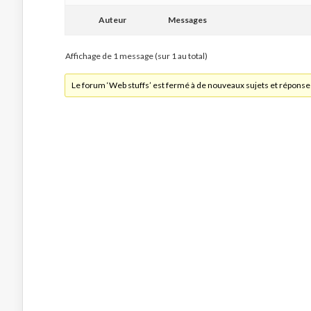
Auteur
Messages
Affichage de 1 message (sur 1 au total)
Le forum ‘Web stuffs’ est fermé à de nouveaux sujets et réponse