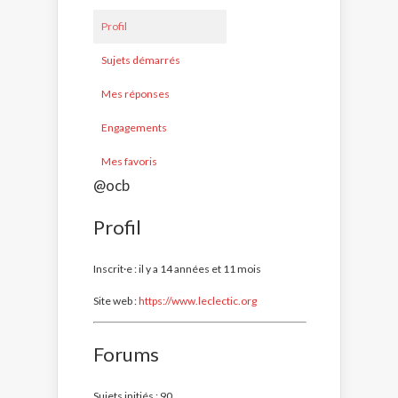
Profil
Sujets démarrés
Mes réponses
Engagements
Mes favoris
@ocb
Profil
Inscrit·e : il y a 14 années et 11 mois
Site web :
https://www.leclectic.org
Forums
Sujets initiés : 90